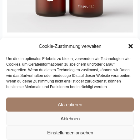
Perfekte Pflege auch zu
Cookie-Zustimmung verwalten
Hause
Um dir ein optimales Erlebnis zu bieten, verwenden wir Technologien wie
Cookies, um Geräteinformationen zu speichern und/oder darauf
zuzugreifen. Wenn du diesen Technologien zustimmst, können wir Daten
Uncategorized
/ Von
Christin Förster
wie das Surfverhalten oder eindeutige IDs auf dieser Website verarbeiten.
Wenn du deine Zustimmung nicht erteilst oder zurückziehst, können
Bei mir gibt es ab sofort auch Pflegeprodukte zu kaufen.
bestimmte Merkmale und Funktionen beeinträchtigt werden.
Sprechen Sie mich an.
Akzeptieren
Ablehnen
Einstellungen ansehen
Datenschutz
|
Impressum